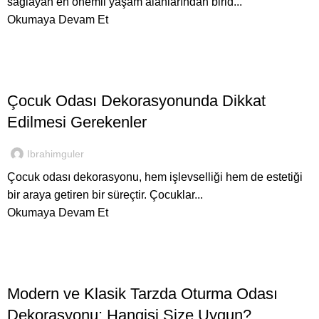
sağlayan en önemli yaşam alanlarından birid...
Okumaya Devam Et
,
GENEL
İNEGÖL MOBILYASI
Çocuk Odası Dekorasyonunda Dikkat
Edilmesi Gerekenler
Ibrahimguler
Çocuk odası dekorasyonu, hem işlevselliği hem de estetiği
bir araya getiren bir süreçtir. Çocuklar...
Okumaya Devam Et
,
İNEGÖL MOBILYASI
KOLTUK TAKIMLARI
Modern ve Klasik Tarzda Oturma Odası
Dekorasyonu: Hangisi Size Uygun?