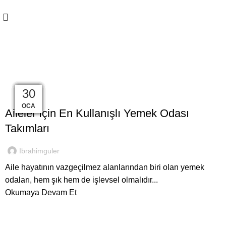
Tüm Türkiye Şehir Merkezlerine Ücretsiz Nakliye & Kurulum
Yazar :
ibrahimguler
13
05
13
10
08
06
04
03
31
30
YEMEK ODALARI
MAR
MAR
OCA
OCA
ŞUB
ŞUB
ŞUB
ŞUB
ŞUB
ŞUB
Aileler İçin En Kullanışlı Yemek Odası
Takımları
Ibrahimguler
Aile hayatının vazgeçilmez alanlarından biri olan yemek
odaları, hem şık hem de işlevsel olmalıdır...
Okumaya Devam Et