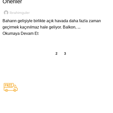
Öneriler
Ibrahimguler
Baharın gelişiyle birlikte açık havada daha fazla zaman
geçirmek kaçınılmaz hale geliyor. Balkon, ...
Okumaya Devam Et
1
2
3
Nakliye ve Kurulum
Deneyimli ekibimiz ile profesyonel bir şekilde
ürünlerinizi nakliye ediyor ve kurulumunu
sağlıyoruz.