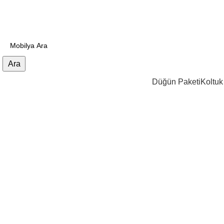
0 (545) 161 18 00
E-Mail : info@igmmobilya.com
Ara
Düğün Paketi
Koltuk