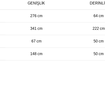
GENIŞLIK
DERINL
276 cm
64 cm
341 cm
222 cm
67 cm
50 cm
148 cm
50 cm