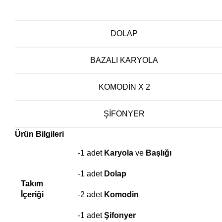
DOLAP
BAZALI KARYOLA
KOMODIN X 2
ŞIFONYER
Ürün Bilgileri
-1 adet
Karyola
ve
Başlığı
-1 adet
Dolap
Takım
İçeriği
-2 adet
Komodin
-1 adet
Şifonyer