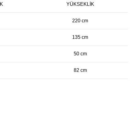
IK
YÜKSEKLIK
220 cm
135 cm
50 cm
82 cm