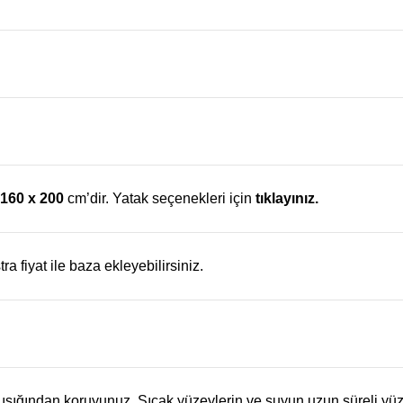
160 x 200
cm’dir. Yatak seçenekleri için
tıklayınız.
ra fiyat ile baza ekleyebilirsiniz.
ş ışığından koruyunuz. Sıcak yüzeylerin ve suyun uzun süreli 