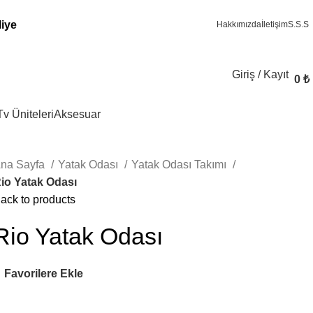
liye
Hakkımızda
İletişim
S.S.S
Giriş / Kayıt
0
₺
Tv Üniteleri
Aksesuar
na Sayfa
Yatak Odası
Yatak Odası Takımı
io Yatak Odası
ack to products
Rio Yatak Odası
Favorilere Ekle