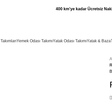
400 km'ye kadar Ücretsiz Nak
 Takımları
Yemek Odası Takımı
Yatak Odası Takımı
Yatak & Baza
A
R
B