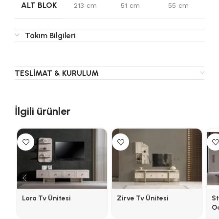
ALT BLOK
213 cm
51 cm
55 cm
Takım Bilgileri
TESLIMAT & KURULUM
İlgili ürünler
Lora Tv Ünitesi
Zirve Tv Ünitesi
St
O