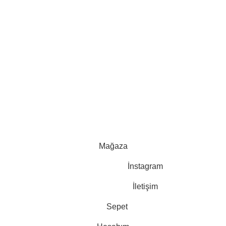
SOSYAL MEDYA
2024-2025 CREATED BY |
İgm Mobilya | İnegöl Mobilyası
| Tüm
Hakları Saklıdır. |
En Soft
| Tarafından Yapıldı.
Mağaza
İnstagram
İletişim
Sepet