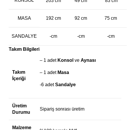
KONSOL
203 cm
49 cm
83 cm
MASA
192 cm
92 cm
75 cm
SANDALYE
-cm
-cm
-cm
Takım Bilgileri
– 1 adet
Konsol
ve
Aynası
Takım
– 1 adet
Masa
İçeriği
-6 adet
Sandalye
Üretim
Sipariş sonrası üretim
Durumu
Malzeme