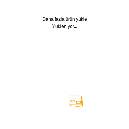
Daha fazla ürün yükle
Yükleniyor...
k
Güvenli Ödeme Sistemi
nde oluşan herhangi bir
Güvenli ödeme alt yapımız ile 