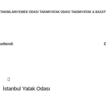
 TAKIMLARI
YEMEK ODASI TAKIMI
YATAK ODASI TAKIMI
YATAK & BAZA
T
ketlendi
İstanbul Yatak Odası