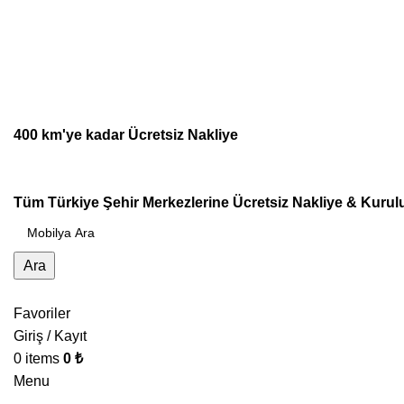
0 (545) 161 18 00
E-Mail : info@igmmobilya.com
400 km'ye kadar Ücretsiz Nakliye
Tüm Türkiye Şehir Merkezlerine Ücretsiz Nakliye & Kuru
Ara
Favoriler
Giriş / Kayıt
0
items
0
₺
Menu