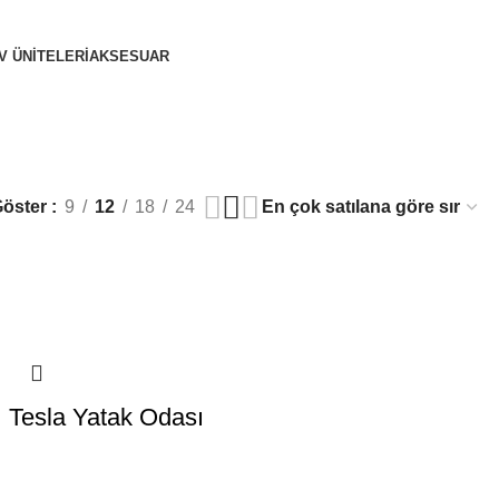
V ÜNITELERI
AKSESUAR
Göster
9
12
18
24
Tesla Yatak Odası