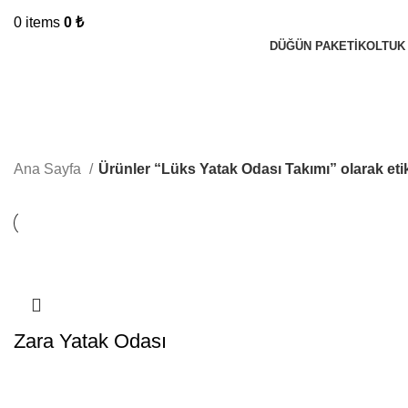
0
items
0
₺
DÜĞÜN PAKETI
KOLTUK
Lüks Yatak Odası Takımı
Ana Sayfa
Ürünler “Lüks Yatak Odası Takımı” olarak eti
Zara Yatak Odası